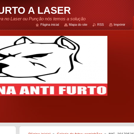
FURTO A LASER
tiva no Laser ou Punção nós temos a solução
Página inicial
Mapa do site
RSS
Imprimir