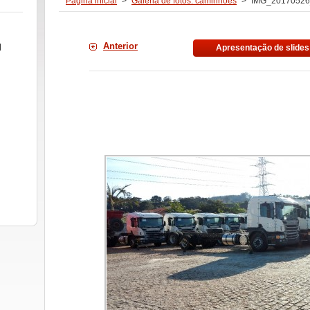
Página inicial
>
Galeria de fotos: caminhões
>
IMG_20170526
Anterior
l
Apresentação de slides