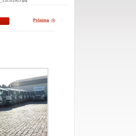
_152522925.jpg
Próxima