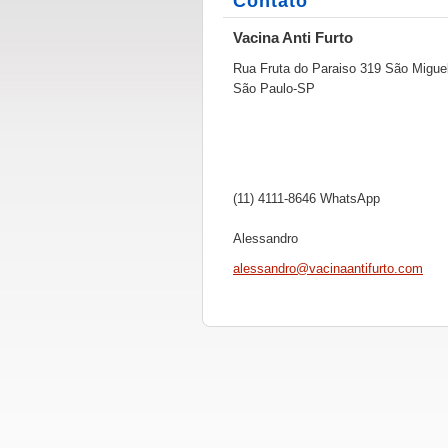
Contato
Vacina Anti Furto
Rua Fruta do Paraiso 319 São Migue
São Paulo-SP
(11) 4111-8646 WhatsApp
Alessandro
alessand
ro@vacin
aantifur
to.com