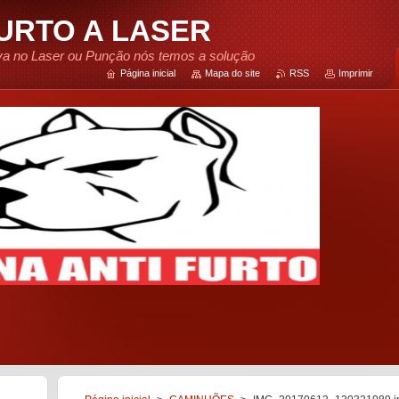
FURTO A LASER
tiva no Laser ou Punção nós temos a solução
Página inicial
Mapa do site
RSS
Imprimir