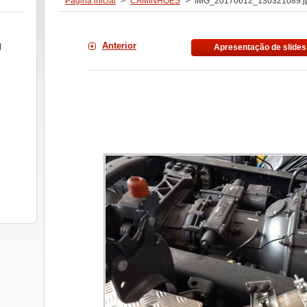
Página inicial
>
CAMINHÕES
>
IMG_20170612_130321089.j
Anterior
l
Apresentação de slides