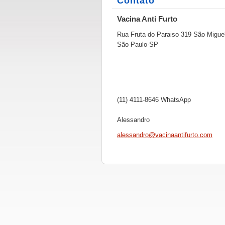
Contato
Vacina Anti Furto
Rua Fruta do Paraiso 319 São Migue
São Paulo-SP
(11) 4111-8646 WhatsApp
Alessandro
alessand
ro@vacin
aantifur
to.com