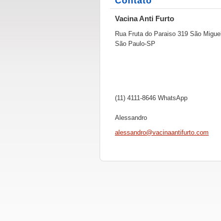
Contato
Vacina Anti Furto
Rua Fruta do Paraiso 319 São Migue
São Paulo-SP
(11) 4111-8646 WhatsApp
Alessandro
alessand
ro@vacin
aantifur
to.com