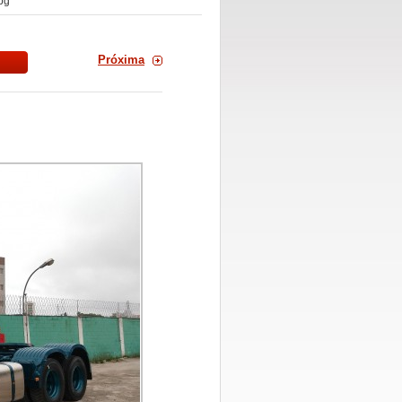
pg
Próxima