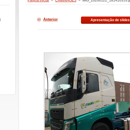
Página inicial
>
CAMINHÕES
>
IMG_20200122_181410353.j
Anterior
l
Apresentação de slides