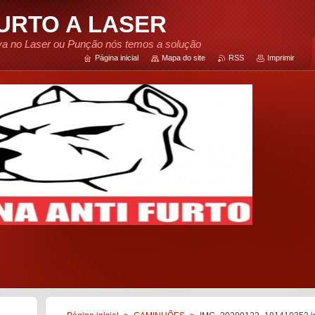
FURTO A LASER
tiva no Laser ou Punção nós temos a solução
Página inicial
Mapa do site
RSS
Imprimir