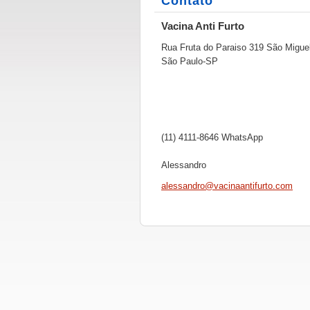
Contato
Vacina Anti Furto
Rua Fruta do Paraiso 319 São Migue
São Paulo-SP
(11) 4111-8646 WhatsApp
Alessandro
alessand
ro@vacin
aantifur
to.com