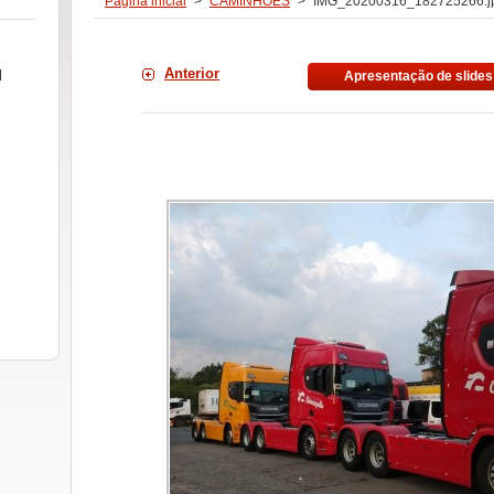
Página inicial
>
CAMINHÕES
>
IMG_20200316_182725266.j
Anterior
l
Apresentação de slides