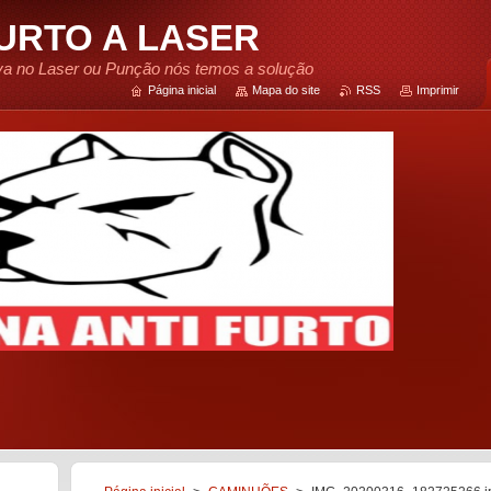
FURTO A LASER
tiva no Laser ou Punção nós temos a solução
Página inicial
Mapa do site
RSS
Imprimir