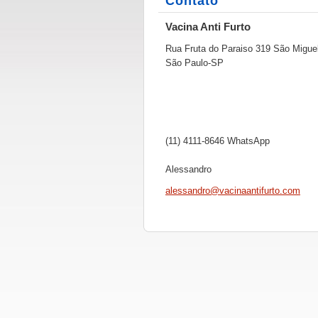
Contato
Vacina Anti Furto
Rua Fruta do Paraiso 319 São Migue
São Paulo-SP
(11) 4111-8646 WhatsApp
Alessandro
alessand
ro@vacin
aantifur
to.com