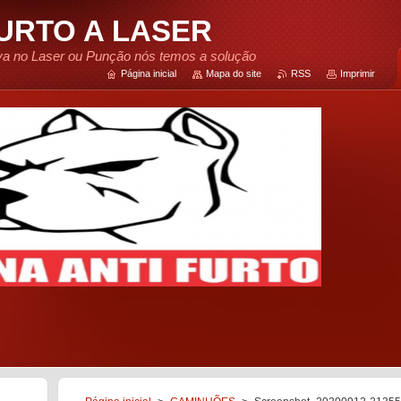
FURTO A LASER
tiva no Laser ou Punção nós temos a solução
Página inicial
Mapa do site
RSS
Imprimir