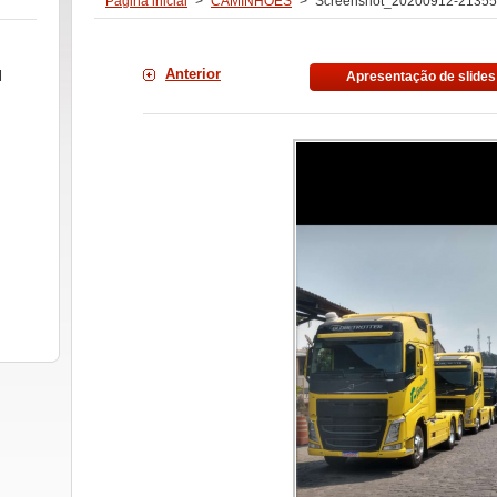
Página inicial
>
CAMINHÕES
>
Screenshot_20200912-21355
Anterior
l
Apresentação de slides