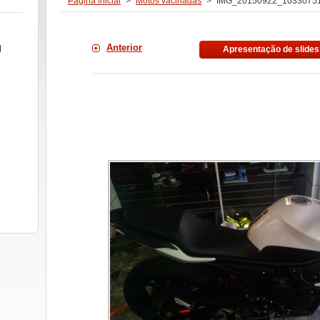
Página inicial
>
Motos vacinadas
>
IMG_20150922_1033075
Anterior
l
Apresentação de slides