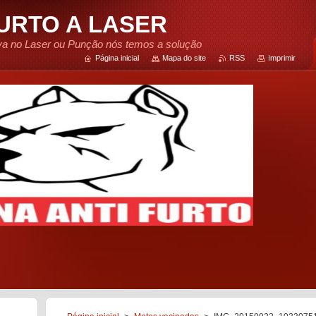
FURTO A LASER
tiva no Laser ou Punção nós temos a solução
Página inicial
Mapa do site
RSS
Imprimir