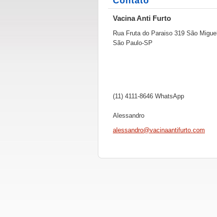
Contato
Vacina Anti Furto
Rua Fruta do Paraiso 319 São Migue
São Paulo-SP
(11) 4111-8646 WhatsApp
Alessandro
alessand
ro@vacin
aantifur
to.com