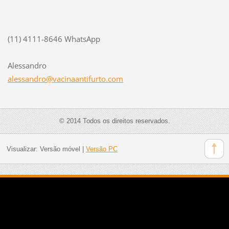
(11) 4111-8646 WhatsApp
Alessandro
alessand
ro@vacin
aantifur
to.com
© 2014 Todos os direitos reservados.
Visualizar:
Versão móvel
|
Versão PC